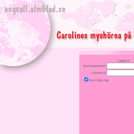
Logga in
Användarnamn:
Lösenord:
Kom ihåg mig