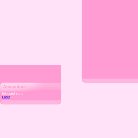
Användare
Inloggad som:
Login