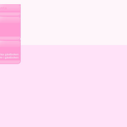
anta
isa gästboken
riv i gästboken