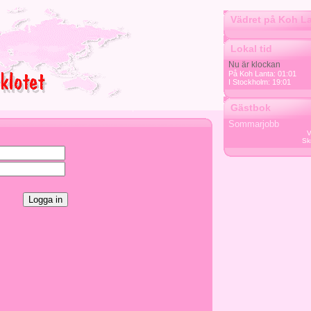
Vädret på Koh L
Lokal tid
Nu är klockan
På Koh Lanta: 01:01
I Stockholm: 19:01
Gästbok
Sommarjobb
V
Sk